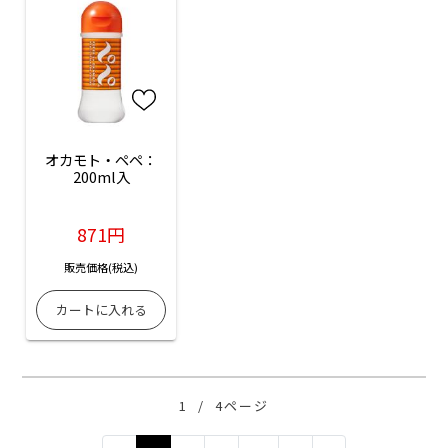
オカモト・ペペ：
200ml入
871円
販売価格(税込)
1
/
4ページ