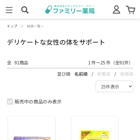
トップ
＞
検索一覧 >
デリケートな女性の体をサポート
全
91
商品
1 件～25 件（全91件）
並び順
名前順
/
新着順
/
価格順
販売中の商品のみ表示