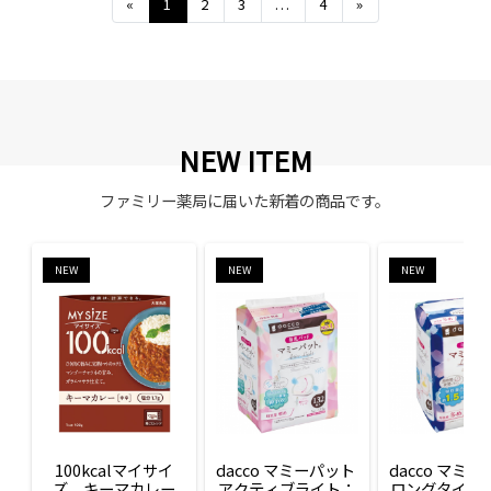
Previous
Next
«
1
2
3
...
4
»
NEW ITEM
ファミリー薬局に届いた新着の商品です。
NEW
NEW
NEW
100kcalマイサイ
dacco マミーパット 
dacco マミー
ズ　キーマカレー
アクティブライト：
ロングタイム：