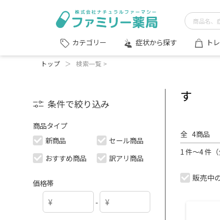
症状から探す
トレ
カテゴリー
トップ
＞
検索一覧 >
す
条件で絞り込み
商品タイプ
全
4
商品
新商品
セール商品
1 件～4 件
おすすめ商品
訳アリ商品
販売中
価格帯
-