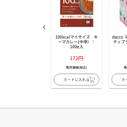
100kcalマイサイズ　キ
dacco
ーマカレー(中辛）：
ティブ
100g入
172円
販売価格(税込)
販