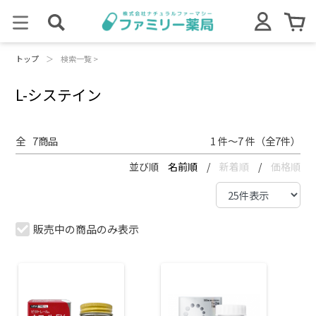
トップ
＞
検索一覧 >
L-システイン
全
7
商品
1 件～7 件（全7件）
並び順
名前順
/
新着順
/
価格順
販売中の商品のみ表示