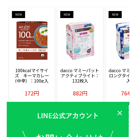
NEW
NEW
NEW
100kcalマイサイ
dacco マミーパット 
dacco マミー
ズ　キーマカレー
アクティブライト：
ロングタイム：
(中辛）：100g入
132枚入
入
172円
882円
764円
販売価格(税込)
販売価格(税込)
販売価格(税込