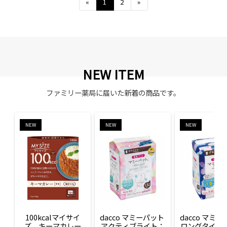
Previous
Next
«
1
2
»
NEW ITEM
ファミリー薬局に届いた新着の商品です。
NEW
NEW
NEW
100kcalマイサイ
dacco マミーパット 
dacco マミー
ズ　キーマカレー
アクティブライト：
ロングタイム：