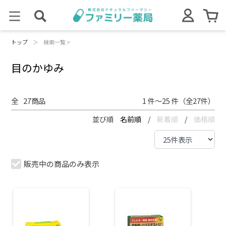
トップ
＞
検索一覧 >
目のかゆみ
全
27
商品
1 件～25 件（全27件）
並び順
名前順
/
新着順
/
価格順
販売中の商品のみ表示