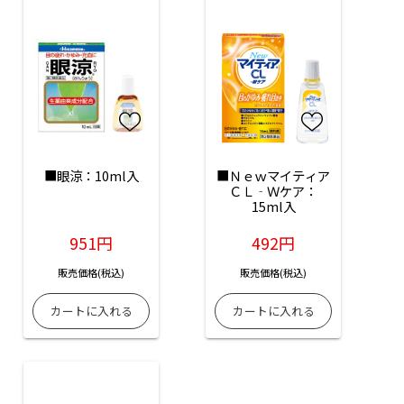
■眼涼：10ml入
■Ｎｅｗマイティア
ＣＬ‐Ｗケア：
15ml入
951円
492円
販売価格(税込)
販売価格(税込)