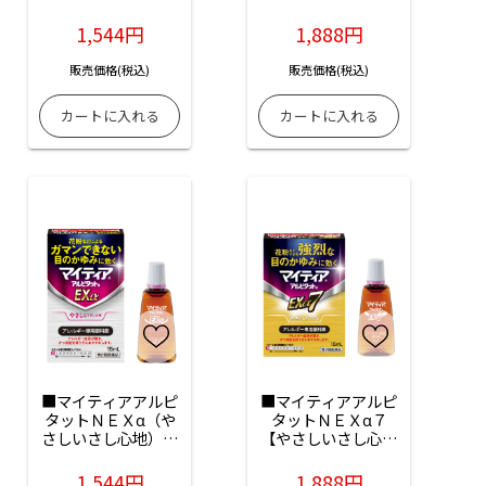
ｌ入
1,544円
1,888円
販売価格(税込)
販売価格(税込)
■マイティアアルピ
■マイティアアルピ
タットＮＥＸα（や
タットＮＥＸα７
さしいさし心地）：
【やさしいさし心地
15mｌ入
のノンクールタイ
プ】：15mｌ入
1,544円
1,888円