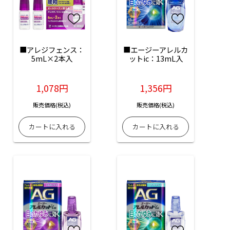
■アレジフェンス：
■エージーアレルカ
5mL×2本入
ットic：13mL入
1,078円
1,356円
販売価格(税込)
販売価格(税込)