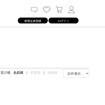
新規会員登録
ログイン
並び順
名前順
/
新着順
/
価格順