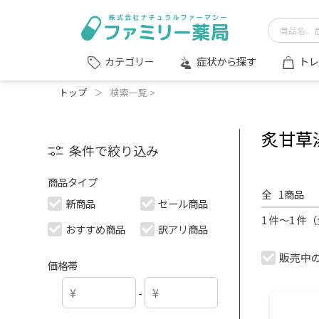
症状から探す
トレ
カテゴリー
トップ
＞
検索一覧 >
炙甘草湯
条件で絞り込み
商品タイプ
全
1
商品
新商品
セール商品
1 件～1 件
おすすめ商品
訳アリ商品
販売中
価格帯
-