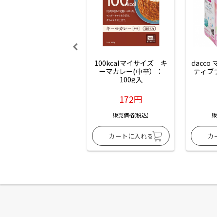
100kcalマイサイズ　キ
dacco
ーマカレー(中辛）：
ティブ
100g入
172円
販売価格(税込)
販