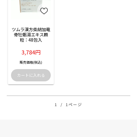
ツムラ漢方柴胡加竜
骨牡蛎湯エキス顆
粒：48包入
3,784円
販売価格(税込)
1
/
1ページ