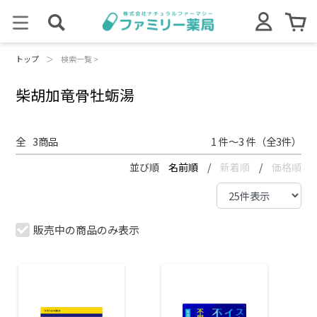
トップ
＞
検索一覧 >
柴胡加竜骨牡蛎湯
全
3
商品
1 件～3 件（全3件）
並び順
名前順
/
新着順
/
価格順
販売中の商品のみ表示