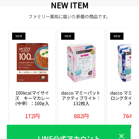
NEW ITEM
ファミリー薬局に届いた新着の商品です。
NEW
NEW
NEW
100kcalマイサイ
dacco マミーパット 
dacco マミー
ズ　キーマカレー
アクティブライト：
ロングタイム：
(中辛）：100g入
132枚入
入
172円
882円
764円
販売価格(税込)
販売価格(税込)
販売価格(税込