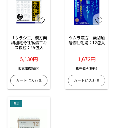
「クラシエ」漢方柴
ツムラ漢方　柴胡加
胡加竜骨牡蛎湯エキ
竜骨牡蛎湯：12包入
ス顆粒：45包入
5,130円
1,672円
販売価格(税込)
販売価格(税込)
限定