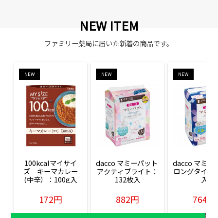
NEW ITEM
ファミリー薬局に届いた新着の商品です。
NEW
NEW
NEW
100kcalマイサイ
dacco マミーパット 
dacco マミー
ズ　キーマカレー
アクティブライト：
ロングタイム：
(中辛）：100g入
132枚入
入
172円
882円
764円
販売価格(税込)
販売価格(税込)
販売価格(税込