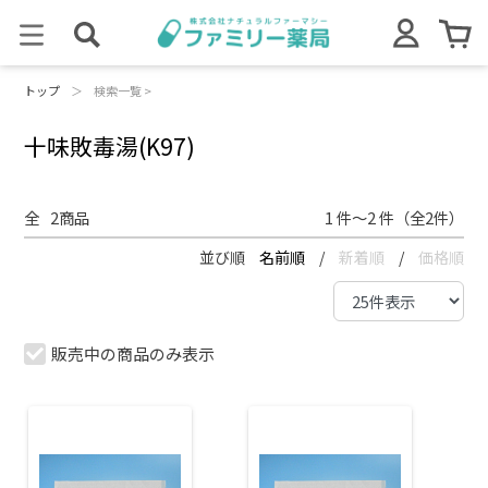
トップ
＞
検索一覧 >
十味敗毒湯(K97)
全
2
商品
1 件～2 件（全2件）
並び順
名前順
/
新着順
/
価格順
販売中の商品のみ表示