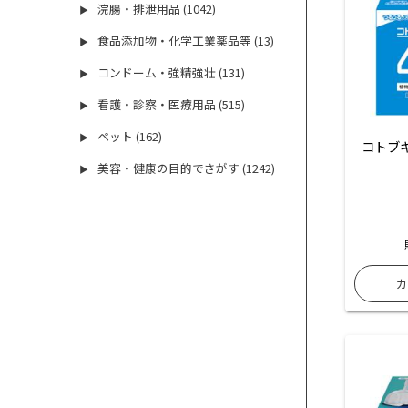
浣腸・排泄用品 (1042)
▶
食品添加物・化学工業薬品等 (13)
▶
コンドーム・強精強壮 (131)
▶
看護・診察・医療用品 (515)
▶
ペット (162)
▶
コトブキ
美容・健康の目的でさがす (1242)
▶