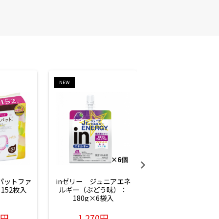
NEW
NEW
ーパットファ
inゼリー　ジュニアエネ
inゼリー　ジュニア
152枚入
ルギー（ぶどう味）：
ルギー（サイダー味
180g×6袋入
180g×6袋入
6円
1,270円
1,270円