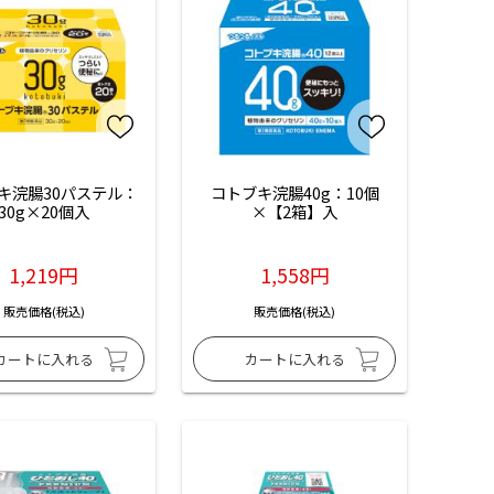
キ浣腸30パステル：
コトブキ浣腸40g：10個
30g×20個入
×【2箱】入
1,219円
1,558円
販売価格(税込)
販売価格(税込)