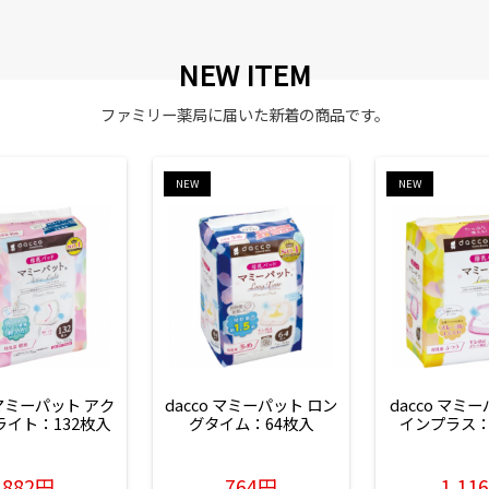
NEW ITEM
ファミリー薬局に届いた新着の商品です。
NEW
NEW
 マミーパット アク
dacco マミーパット ロン
dacco マミ
ライト：132枚入
グタイム：64枚入
インプラス：
882円
764円
1,11