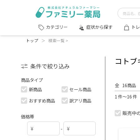
症状から探す
トレ
カテゴリー
トップ
＞
検索一覧 >
コトブ
条件で絞り込み
商品タイプ
全
16
商品
新商品
セール商品
1 件～16 
おすすめ商品
訳アリ商品
販売中
価格帯
-