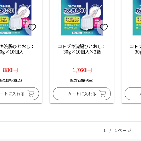
キ浣腸ひとおし：
コトブキ浣腸ひとおし：
コト
30g×10個入
30g×10個入×2箱
3
880円
1,760円
販売価格(税込)
販売価格(税込)
1
/
1ページ