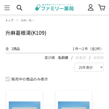
トップ
＞
検索一覧 >
升麻葛根湯(K109)
全
2
商品
1 件～2 件（全2件）
並び順
名前順
/
新着順
/
価格順
販売中の商品のみ表示