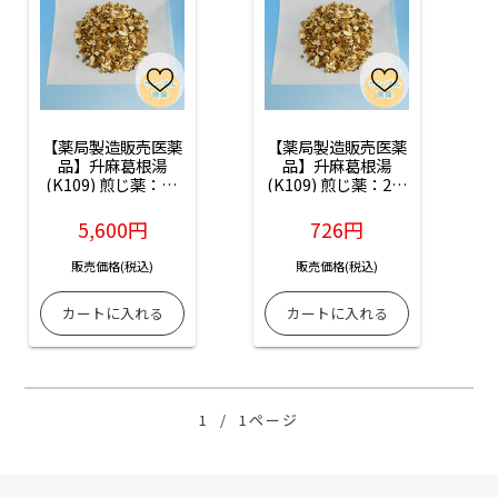
【薬局製造販売医薬
【薬局製造販売医薬
品】升麻葛根湯
品】升麻葛根湯
(K109) 煎じ薬：14
(K109) 煎じ薬：2日
日分
分(お試し)
5,600円
726円
販売価格(税込)
販売価格(税込)
1
/
1ページ