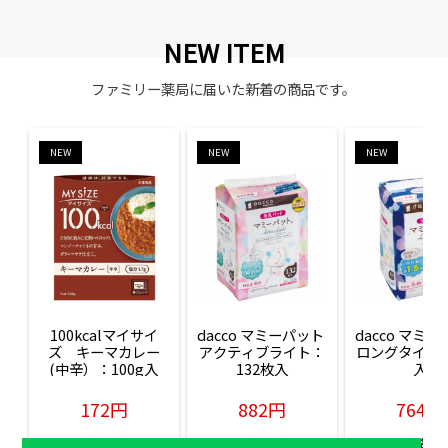
NEW ITEM
ファミリー薬局に届いた新着の商品です。
NEW
NEW
NEW
100kcalマイサイ
dacco マミーパット 
dacco マミー
ズ　キーマカレー
アクティブライト：
ロングタイム：
(中辛）：100g入
132枚入
入
172円
882円
764円
販売価格(税込)
販売価格(税込)
販売価格(税込