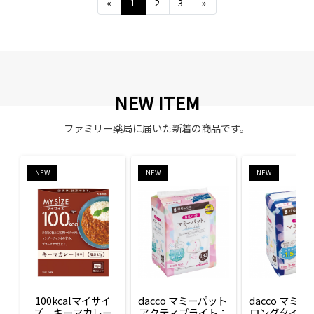
Previous
Next
«
1
2
3
»
NEW ITEM
ファミリー薬局に届いた新着の商品です。
NEW
NEW
NEW
100kcalマイサイ
dacco マミーパット 
dacco マミー
ズ　キーマカレー
アクティブライト：
ロングタイム：