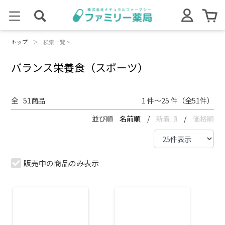
トップ
＞
検索一覧 >
バランス栄養食（スポーツ）
全
51
商品
1 件～25 件（全51件）
並び順
名前順
/
新着順
/
価格順
販売中の商品のみ表示