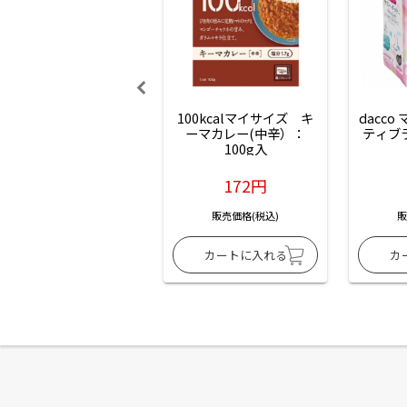
100kcalマイサイズ　キ
dacco
ーマカレー(中辛）：
ティブ
100g入
172円
販売価格(税込)
販