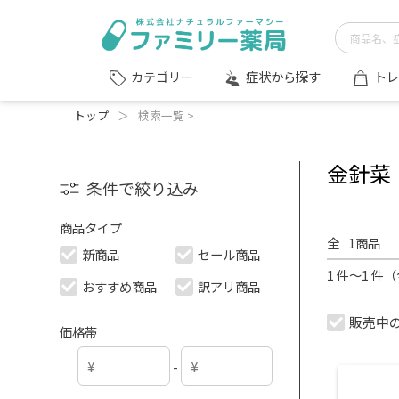
症状から探す
トレ
カテゴリー
トップ
＞
検索一覧 >
金針菜
条件で絞り込み
商品タイプ
全
1
商品
新商品
セール商品
1 件～1 件
おすすめ商品
訳アリ商品
販売中
価格帯
-