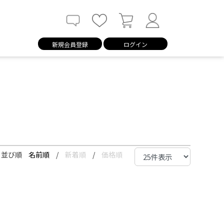
新規会員登録
ログイン
並び順
名前順
/
新着順
/
価格順