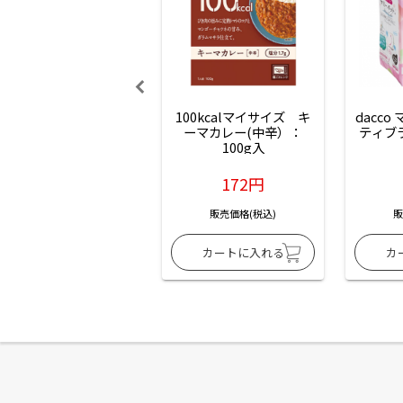
100kcalマイサイズ　キ
dacco
ーマカレー(中辛）：
ティブ
100g入
172円
販売価格(税込)
販