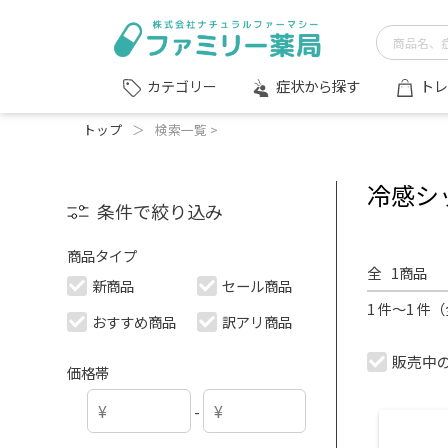
症状から探す
トレ
カテゴリー
トップ
＞
検索一覧 >
冷感シ
条件で絞り込み
商品タイプ
全
1
商品
新商品
セール商品
1 件～1 件
おすすめ商品
訳アリ商品
販売中
価格帯
-