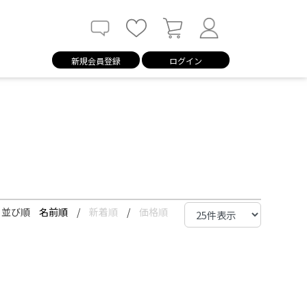
新規会員登録
ログイン
並び順
名前順
/
新着順
/
価格順