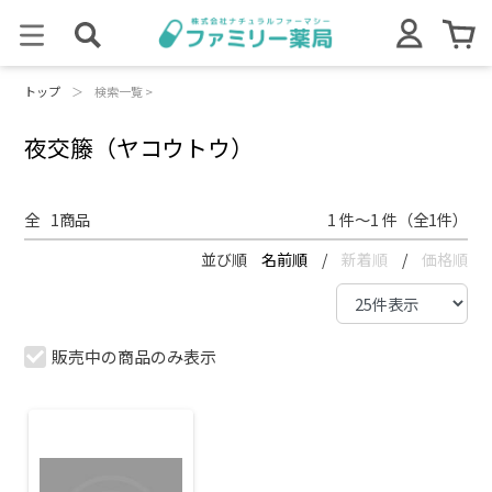
トップ
＞
検索一覧 >
夜交籐（ヤコウトウ）
全
1
商品
1 件～1 件（全1件）
並び順
名前順
/
新着順
/
価格順
販売中の商品のみ表示