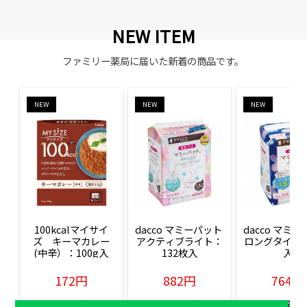
NEW ITEM
ファミリー薬局に届いた新着の商品です。
NEW
NEW
NEW
100kcalマイサイ
dacco マミーパット 
dacco マミー
ズ　キーマカレー
アクティブライト：
ロングタイム：
(中辛）：100g入
132枚入
入
172円
882円
764円
販売価格(税込)
販売価格(税込)
販売価格(税込