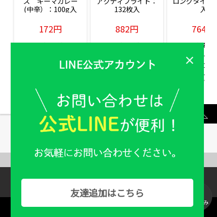
ズ　キーマカレー
アクティブライト：
ロングタイム：
(中辛）：100g入
132枚入
入
172円
882円
764円
販売価格(税込)
販売価格(税込)
販売価格(税込
もっと見る
ABOUT US
Help & Guide
友達追加はこちら
絞り込み
Copyright：© Familiy Pharmacy All Rights Reserved.