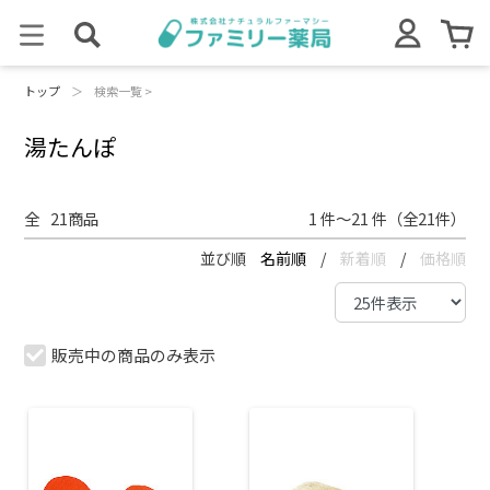
トップ
＞
検索一覧 >
湯たんぽ
全
21
商品
1 件～21 件（全21件）
並び順
名前順
/
新着順
/
価格順
販売中の商品のみ表示