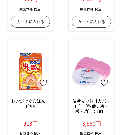
販売価格(税込)
販売価格(税込)
レンジでゆたぽん：
温冷マット［カバー
1個入
付］（型番：冷・
暖・坊）：1個入
（品番：0-5068-
01）
813円
3,850円
販売価格(税込)
販売価格(税込)