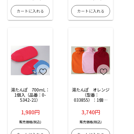
湯たんぽ　700mL：
湯たんぽ　オレンジ
1個入（品番：0-
（型番：
5342-21）
033855）：1個入
（品番：8-7662-
03）
1,980円
3,740円
販売価格(税込)
販売価格(税込)