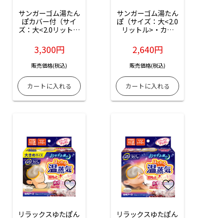
サンガーゴム湯たん
サンガーゴム湯たん
ぽカバー付（サイ
ぽ（サイズ：大<2.0
ズ：大<2.0リットル
リットル>・カラ
>・カラー：ブル
ー：レッド）：1個
ー）：1個入（コー
入（コード
3,300円
2,640円
ドNo.06150-01-
No.06150-01）
13）
販売価格(税込)
販売価格(税込)
リラックスゆたぽん 
リラックスゆたぽん 