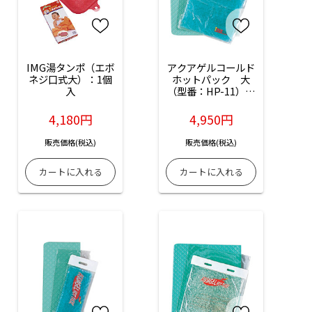
IMG湯タンポ（エボ
アクアゲルコールド
ネジ口式大）：1個
ホットパック　大
入
（型番：HP-11）：
1個入（品番：0-
5207-01）
4,180円
4,950円
販売価格(税込)
販売価格(税込)