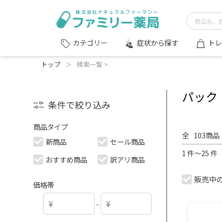
症状から探す
トレ
カテゴリー
トップ
＞
検索一覧 >
パック
条件で絞り込み
商品タイプ
全
103
商品
新商品
セール商品
1 件～25 
おすすめ商品
訳アリ商品
販売中
価格帯
-