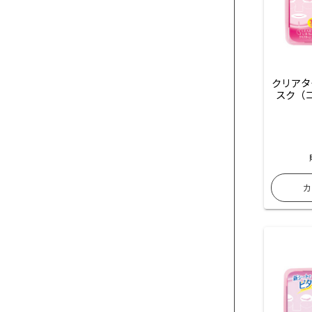
クリアタ
スク（