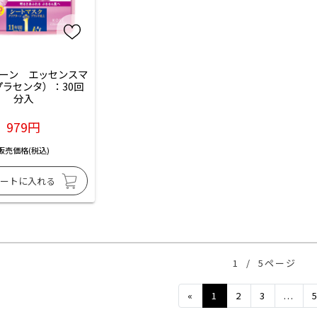
ーン　エッセンスマ
プラセンタ）：30回
分入
979円
販売価格(税込)
1
/
5ページ
Previous
«
1
2
3
...