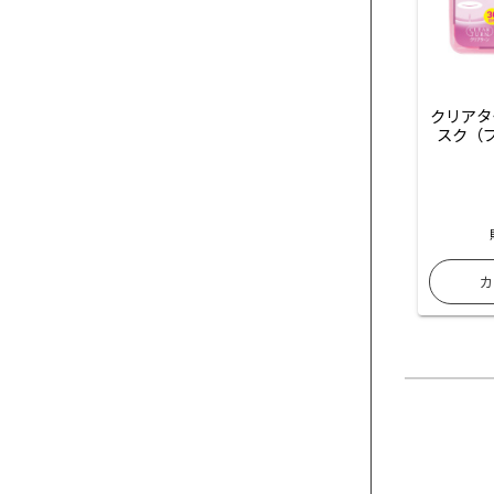
クリアタ
スク（