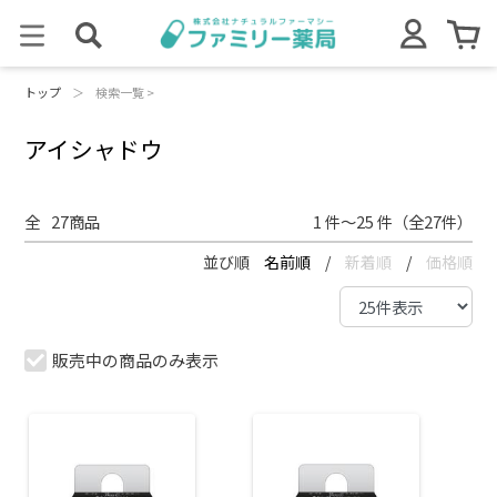
トップ
＞
検索一覧 >
アイシャドウ
全
27
商品
1 件～25 件（全27件）
並び順
名前順
/
新着順
/
価格順
販売中の商品のみ表示