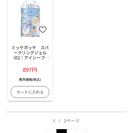
ミッケポッケ　スパ
ークリングジェル
（02：アイシーブル
ー）：1個入
897円
販売価格(税込)
1
/
2ページ