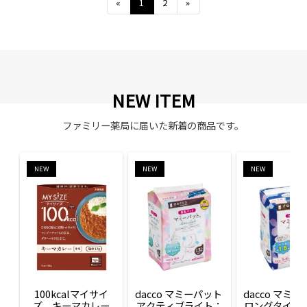
Previous
Next
«
1
2
»
NEW ITEM
ファミリー薬局に届いた新着の商品です。
NEW
NEW
NEW
100kcalマイサイ
dacco マミーパット 
dacco マミー
ズ　キーマカレー
アクティブライト：
ロングタイム：