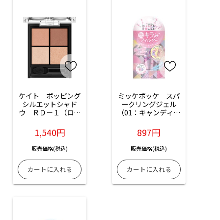
ケイト　ポッピング
ミッケポッケ　スパ
シルエットシャド
ークリングジェル
ウ　ＲＤ－１（ロー
（01：キャンディピ
ジーポップ）：3.6g
ンク）：1個入
入
1,540円
897円
販売価格(税込)
販売価格(税込)