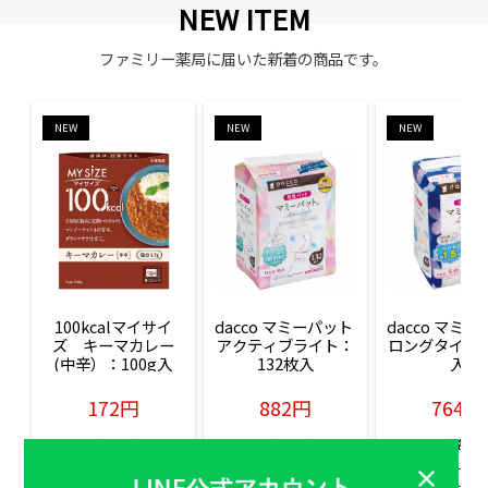
NEW ITEM
ファミリー薬局に届いた新着の商品です。
NEW
NEW
NEW
100kcalマイサイ
dacco マミーパット 
dacco マミー
ズ　キーマカレー
アクティブライト：
ロングタイム：
(中辛）：100g入
132枚入
入
172円
882円
764円
販売価格(税込)
販売価格(税込)
販売価格(税込