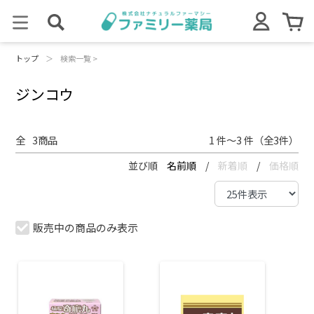
トップ
＞
検索一覧 >
ジンコウ
全
3
商品
1 件～3 件（全3件）
並び順
名前順
/
新着順
/
価格順
販売中の商品のみ表示