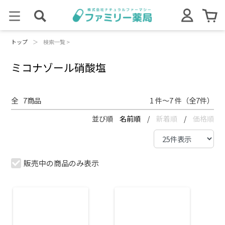
トップ
＞
検索一覧 >
ミコナゾール硝酸塩
全
7
商品
1 件～7 件（全7件）
並び順
名前順
/
新着順
/
価格順
販売中の商品のみ表示