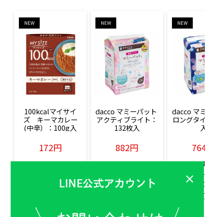
NEW
NEW
NEW
100kcalマイサイ
dacco マミーパット 
dacco マミー
ズ　キーマカレー
アクティブライト：
ロングタイム：
(中辛）：100g入
132枚入
入
172円
882円
764円
販売価格(税込)
販売価格(税込)
販売価格(税込