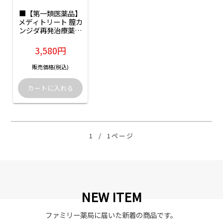
■【第一類医薬品】
メディトリート 膣カ
ンジダ再発治療薬セ
ット（クリーム
10g+膣坐剤6錠）
3,580円
販売価格(税込)
1
/
1ページ
NEW ITEM
ファミリー薬局に届いた新着の商品です。