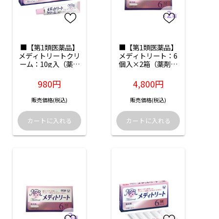
■【第1類医薬品】
■【第1類医薬品】
メディトリートクリ
メディトリート：6
ーム：10g入（薬剤
個入×2箱（薬剤師
師からのメール確認
からのメール確認後
後の発送となりま
の発送となります）
980円
4,800円
す）
販売価格(税込)
販売価格(税込)