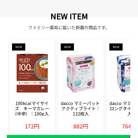
NEW ITEM
ファミリー薬局に届いた新着の商品です。
NEW
NEW
NEW
100kcalマイサイ
dacco マミーパット 
dacco マミー
ズ　キーマカレー
アクティブライト：
ロングタイム：
(中辛）：100g入
132枚入
入
172円
882円
764円
販売価格(税込)
販売価格(税込)
販売価格(税込