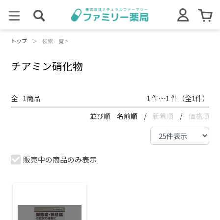
トップ
＞
検索一覧 >
チアミン硝化物
全
1
商品
1 件～1 件（全1件）
並び順
名前順
/
新着順
/
価格順
販売中の商品のみ表示