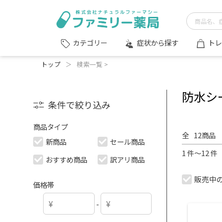
症状から探す
トレ
カテゴリー
トップ
＞
検索一覧 >
防水シ
条件で絞り込み
商品タイプ
全
12
商品
新商品
セール商品
1 件～12 
おすすめ商品
訳アリ商品
販売中
価格帯
-