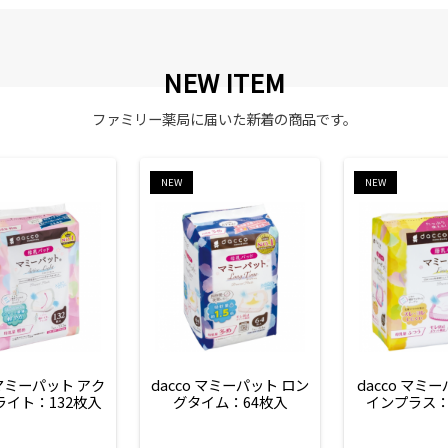
NEW ITEM
ファミリー薬局に届いた新着の商品です。
NEW
NEW
 マミーパット アク
dacco マミーパット ロン
dacco マミ
ライト：132枚入
グタイム：64枚入
インプラス：