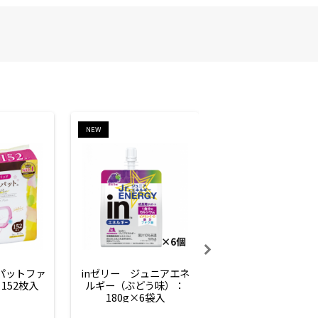
NEW
NEW
ーパットファ
inゼリー　ジュニアエネ
inゼリー　ジュニア
152枚入
ルギー（ぶどう味）：
ルギー（サイダー味
180g×6袋入
180g×6袋入