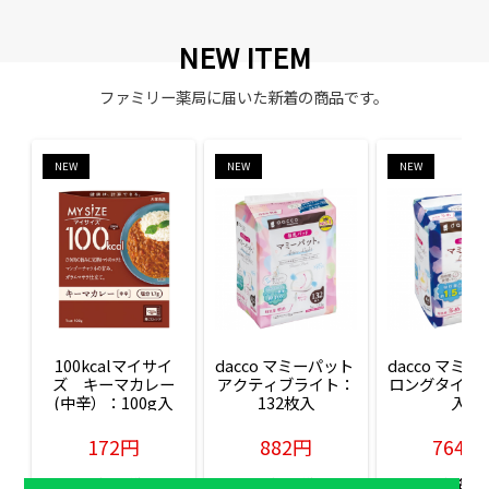
NEW ITEM
ファミリー薬局に届いた新着の商品です。
NEW
NEW
NEW
100kcalマイサイ
dacco マミーパット 
dacco マミー
ズ　キーマカレー
アクティブライト：
ロングタイム：
(中辛）：100g入
132枚入
入
172円
882円
764円
販売価格(税込)
販売価格(税込)
販売価格(税込