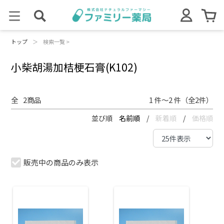
トップ
＞
検索一覧 >
小柴胡湯加桔梗石膏(K102)
全
2
商品
1 件～2 件（全2件）
並び順
名前順
/
新着順
/
価格順
販売中の商品のみ表示