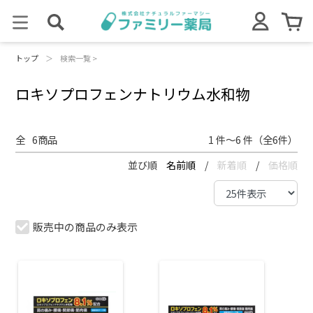
トップ
＞
検索一覧 >
ロキソプロフェンナトリウム水和物
全
6
商品
1 件～6 件（全6件）
並び順
名前順
/
新着順
/
価格順
販売中の商品のみ表示