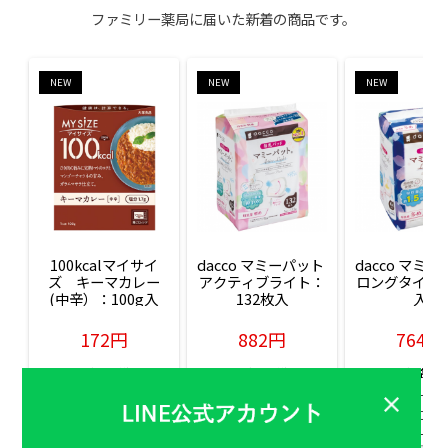
ファミリー薬局に届いた新着の商品です。
NEW
NEW
NEW
100kcalマイサイ
dacco マミーパット 
dacco マミー
ズ　キーマカレー
アクティブライト：
ロングタイム：
(中辛）：100g入
132枚入
入
172円
882円
764円
販売価格(税込)
販売価格(税込)
販売価格(税込