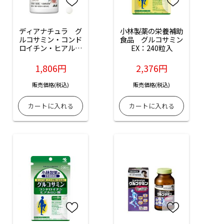
ディアナチュラ　グ
小林製薬の栄養補助
ルコサミン・コンド
食品　グルコサミン
ロイチン・ヒアルロ
EX：240粒入
ン酸（ボトル）：
180粒入
1,806円
2,376円
販売価格(税込)
販売価格(税込)