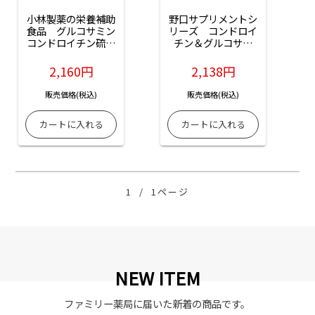
小林製薬の栄養補助
野口サプリメントシ
食品　グルコサミン
リーズ　コンドロイ
コンドロイチン硫酸
チン＆グルコサミ
ヒアルロン酸：240
ン：300粒入
粒入
2,160円
2,138円
販売価格(税込)
販売価格(税込)
1
/
1ページ
NEW ITEM
ファミリー薬局に届いた新着の商品です。