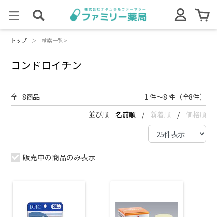
トップ
＞
検索一覧 >
コンドロイチン
全
8
商品
1 件～8 件（全8件）
並び順
名前順
/
新着順
/
価格順
販売中の商品のみ表示