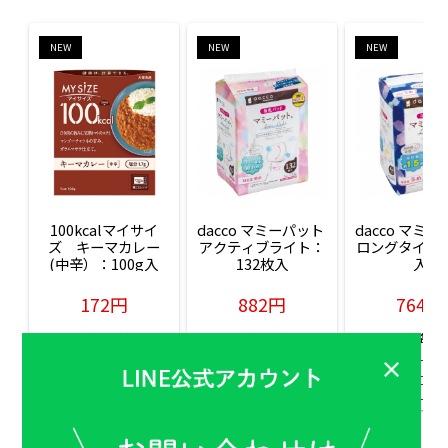
NEW
NEW
NEW
100kcalマイサイ
dacco マミーパット 
dacco マミー
ズ　キーマカレー
アクティブライト：
ロングタイム：
(中辛）：100g入
132枚入
入
172円
882円
764円
販売価格(税込)
販売価格(税込)
販売価格(税込