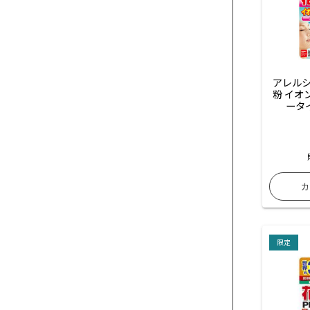
アレルシ
粉 イオ
ータ
限定