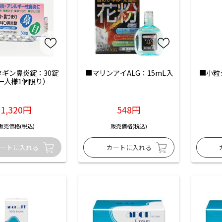
タギン鼻炎錠：30錠
■マリンアイALG：15mL入
■小粒
一人様1個限り）
1,320円
548円
販売価格(税込)
販売価格(税込)