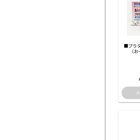
■プラ
（お