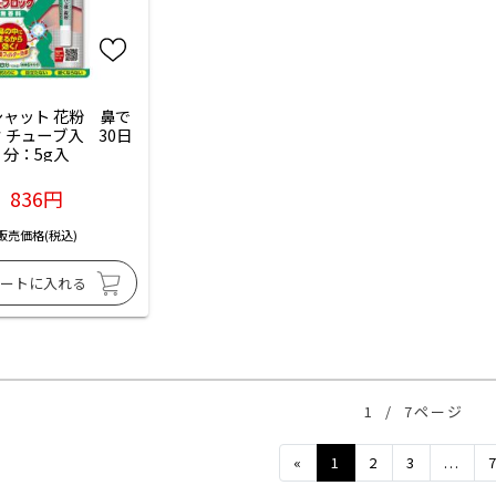
ャット 花粉　鼻で
 チューブ入　30日
分：5g入
836円
販売価格(税込)
1
/
7ページ
Previous
«
1
2
3
...