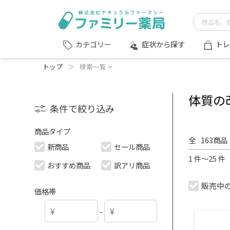
症状から探す
トレ
カテゴリー
トップ
＞
検索一覧 >
体質の
条件で絞り込み
商品タイプ
全
163
商品
新商品
セール商品
1 件～25 
おすすめ商品
訳アリ商品
販売中
価格帯
-