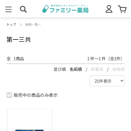
トップ
＞
検索一覧 >
第一三共
全
1
商品
1 件～1 件（全1件）
並び順
名前順
/
新着順
/
価格順
販売中の商品のみ表示