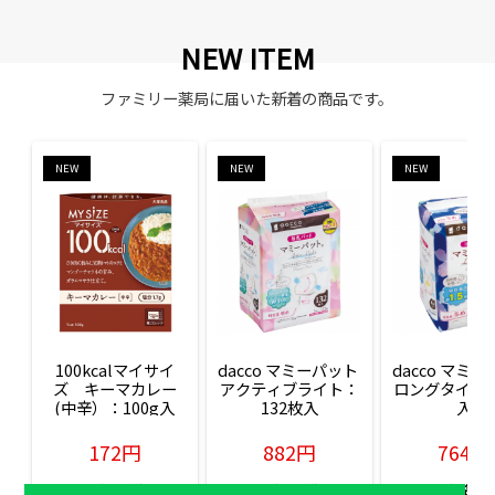
NEW ITEM
ファミリー薬局に届いた新着の商品です。
NEW
NEW
NEW
100kcalマイサイ
dacco マミーパット 
dacco マミー
ズ　キーマカレー
アクティブライト：
ロングタイム：
(中辛）：100g入
132枚入
入
172円
882円
764円
販売価格(税込)
販売価格(税込)
販売価格(税込