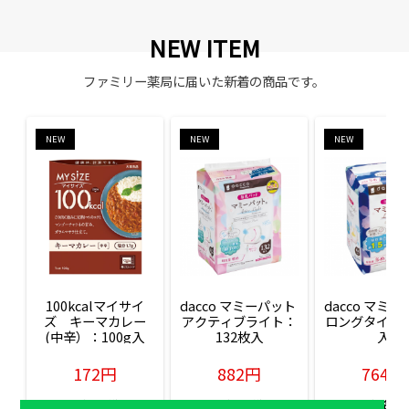
NEW ITEM
ファミリー薬局に届いた新着の商品です。
NEW
NEW
NEW
100kcalマイサイ
dacco マミーパット 
dacco マミー
ズ　キーマカレー
アクティブライト：
ロングタイム：
(中辛）：100g入
132枚入
入
172円
882円
764円
販売価格(税込)
販売価格(税込)
販売価格(税込