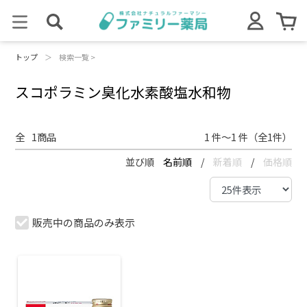
トップ
＞
検索一覧 >
スコポラミン臭化水素酸塩水和物
全
1
商品
1 件～1 件（全1件）
並び順
名前順
/
新着順
/
価格順
販売中の商品のみ表示