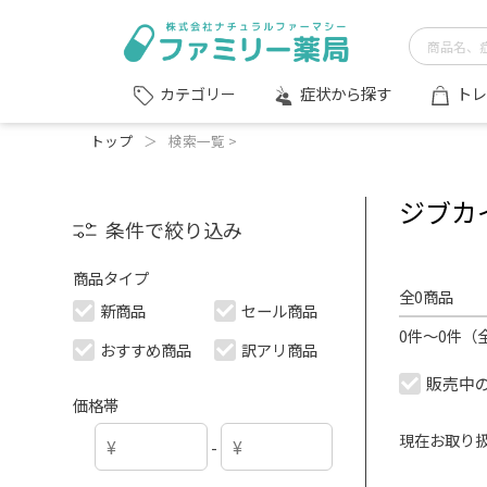
症状から探す
トレ
カテゴリー
トップ
＞
検索一覧 >
ジブカ
条件で絞り込み
商品タイプ
全0商品
新商品
セール商品
0件～0件（
おすすめ商品
訳アリ商品
販売中
価格帯
現在お取り
-