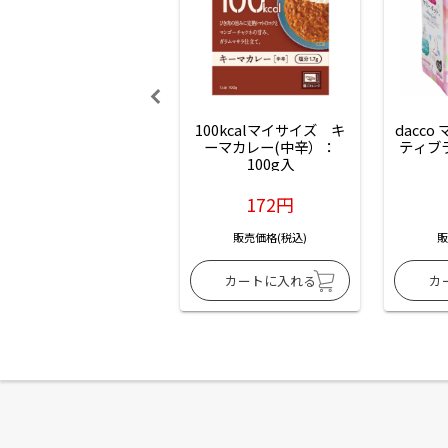
100kcalマイサイズ　キ
dacco
ーマカレー(中辛）：
ティブ
100g入
172円
販売価格(税込)
販