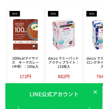
NEW
NEW
NEW
100kcalマイサイ
dacco マミーパット 
dacco マミー
ズ　キーマカレー
アクティブライト：
ロングタイム：
(中辛）：100g入
132枚入
入
172円
882円
764円
販売価格(税込)
販売価格(税込)
販売価格(税込